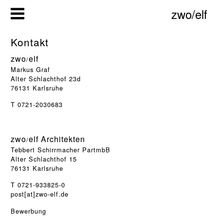
Zum
zwo/elf
Inhalt
springen
Kontakt
zwo
elf
/
Markus Graf
Alter Schlachthof 23d
76131 Karlsruhe
T 0721-2030683
zwo
elf Architekten
/
Tebbert Schirrmacher PartmbB
Alter Schlachthof 15
76131 Karlsruhe
T 0721-933825-0
post
[at]
zwo-elf.de
Bewerbung