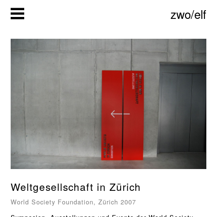
Zum
zwo/elf
Inhalt
springen
Weltgesellschaft in Zürich
World Society Foundation, Zürich 2007