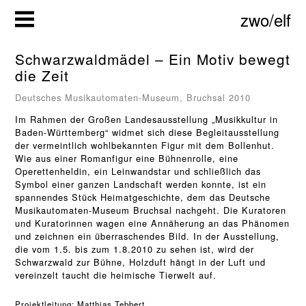
Zum
zwo/elf
Inhalt
springen
Schwarzwaldmädel – Ein Motiv bewegt
die Zeit
Deutsches Musikautomaten-Museum, Bruchsal 2010
Im Rahmen der Großen Landesausstellung „Musikkultur in
Baden-Württemberg“ widmet sich diese Begleitausstellung
der vermeintlich wohlbekannten Figur mit dem Bollenhut.
Wie aus einer Romanfigur eine Bühnenrolle, eine
Operettenheldin, ein Leinwandstar und schließlich das
Symbol einer ganzen Landschaft werden konnte, ist ein
spannendes Stück Heimatgeschichte, dem das Deutsche
Musikautomaten-Museum Bruchsal nachgeht. Die Kuratoren
und Kuratorinnen wagen eine Annäherung an das Phänomen
und zeichnen ein überraschendes Bild. In der Ausstellung,
die vom 1.5. bis zum 1.8.2010 zu sehen ist, wird der
Schwarzwald zur Bühne, Holzduft hängt in der Luft und
vereinzelt taucht die heimische Tierwelt auf.
Projektleitung: 
Matthias Tebbert