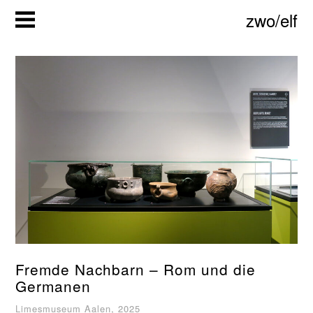
Zum
zwo/elf
Inhalt
springen
Fremde Nachbarn – Rom und die
Germanen
Limesmuseum Aalen, 2025